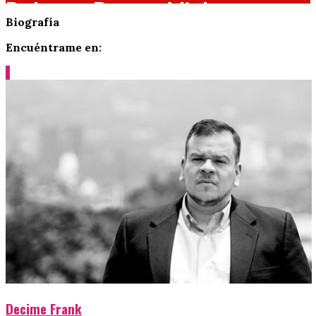
Roberto Burgos Viale
Biografía
Encuéntrame en:
Decime Frank