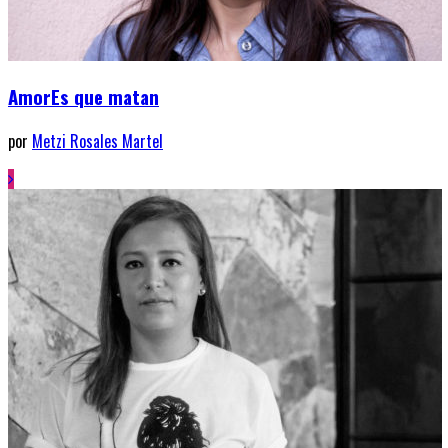
AmorEs que matan
por
Metzi Rosales Martel