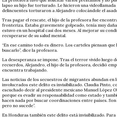
La profesora tuvo que solicitar varios préstamos y
no pu
lapso su hijo fue torturado. Le hicieron una videollamad
delincuentes torturaron a Alejandro colocándole el asado
Tras pagar el rescate, el hijo de la profesora fue encont
fronteriza. Estaba gravemente golpeado, tenía muy dañad
estuvo en un hospital casi dos meses. Al mejorar su con
recuperarse de su salud mental.
“En ese camino todo es dinero. Los carteles piensan que l
buscarlo
”
, dice la profesora.
La desesperanza se impone. Tras el terror vivido luego d
recuerdos, Alejandro, el hijo de la profesora, decidió e
encuentra trabajando.
Las noticias de los secuestros de migrantes abundan en 
involucrados este delito es invisibilizado. Claudia Pinto,
escuchado decir al presidente mexicano Manuel López Ob
porque es evadir su responsabilidad como estado y tamb
hacen nada por buscar coordinaciones entre países. Son
pero no sucede”.
En Honduras también este delito está invisibilizado. Para