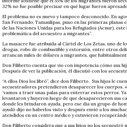
informe sostiene que el 55% de los migrantes fueron secue
32% no fue posible precisar en qué lugar fueron apresad
El problema no es nuevo y tampoco desconocido. En agost
San Fernando, Tamaulipas, puso en las primeras planas e
de las Naciones Unidas para los Refugiados (Acnur), est
problemática del secuestro a migrantes”.
La masacre fue atribuida al Cártel de Los Zetas, uno de l
drogas, robo de combustible y extorsión, entre otros del
arrancan miles de dólares a migrantes, que habitualmen
Don Filiberto cuenta que vio con impotencia cómo sus hij
Después de ver la publicación, él discutió con los secues
“A ellos Dios los libró”, dice don Filiberto. Sus hijos le
secuestradores pretendieron desaparecer los cuerpos. «E
´vamos a traer unas palas para enterrar estos perros. Ya 
levantaron y huyeron luego de que desaparecieron sus ca
donde les brindaron ayuda, pero ese día un grupo de hom
ayudó dijo no haberlos visto y después envió a los mucha
atendidos en un centro médico y estuvieron recuperándo
Don Filiberto considera que a sus hijos no los secuestró