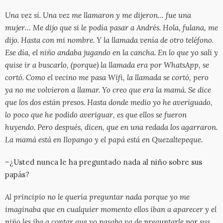
Una vez sí. Una vez me llamaron y me dijeron… fue una
mujer… Me dijo que si le podía pasar a Andrés. Hola, fulana, me
dijo. Hasta con mi nombre. Y la llamada venía de otro teléfono.
Ese día, el niño andaba jugando en la cancha. En lo que yo salí y
quise ir a buscarlo, (porque) la llamada era por WhatsApp, se
cortó. Como el vecino me pasa Wifi, la llamada se cortó, pero
ya no me volvieron a llamar. Yo creo que era la mamá. Se dice
que los dos están presos. Hasta donde medio yo he averiguado,
lo poco que he podido averiguar, es que ellos se fueron
huyendo. Pero después, dicen, que en una redada los agarraron.
La mamá está en Ilopango y el papá está en Quezaltepeque.
–¿Usted nunca le ha preguntado nada al niño sobre sus
papás?
Al principio no le quería preguntar nada porque yo me
imaginaba que en cualquier momento ellos iban a aparecer y el
niño les iba a contar que yo pasaba va de preguntarle por sus