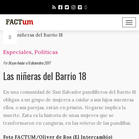
TOGGLE 
or
Especiales
,
Políticas
Por
Bryan Avelar
el
6 diciembre 2017
Las niñeras del Barrio 18
mérica
Factum
En una comunidad de San Salvador pandilleros del Barrio 18
obligan a un grupo de mujeres a cuidar a sus hijos mientras
ellos, o sus parejas, están en prisión. Negarse implica la
muerte. Esta es la historia de unas mujeres que se
tranformaron en canguras, en las
niñeras
de las pandillas.
 somos?
Foto FACTUM/Oliver de Ros (El Intercambio)