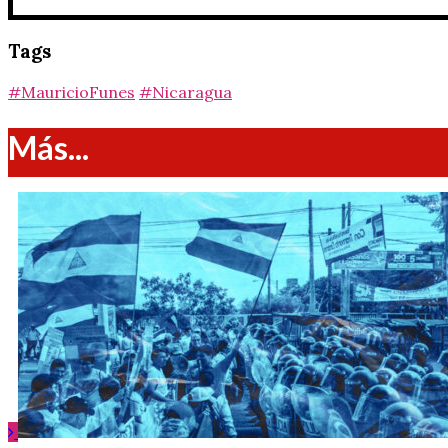
Tags
#MauricioFunes
#Nicaragua
Más...