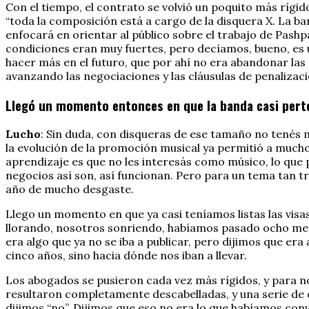
Con el tiempo, el contrato se volvió un poquito más rígi
“toda la composición está a cargo de la disquera X. La ban
enfocará en orientar al público sobre el trabajo de Pashpak
condiciones eran muy fuertes, pero decíamos, bueno, es u
hacer más en el futuro, que por ahí no era abandonar las 
avanzando las negociaciones y las cláusulas de penalizac
Llegó un momento entonces en que la banda casi perte
Lucho
: Sin duda, con disqueras de ese tamaño no tenés
la evolución de la promoción musical ya permitió a mucho
aprendizaje es que no les interesás como músico, lo que 
negocios así son, así funcionan. Pero para un tema tan 
año de mucho desgaste.
Llego un momento en que ya casi teníamos listas las visa
llorando, nosotros sonriendo, habíamos pasado ocho mes
era algo que ya no se iba a publicar, pero dijimos que e
cinco años, sino hacia dónde nos iban a llevar.
Los abogados se pusieron cada vez más rígidos, y para no
resultaron completamente descabelladas, y una serie de
dijimos “no”. Dijimos que eso no era lo que habíamos con