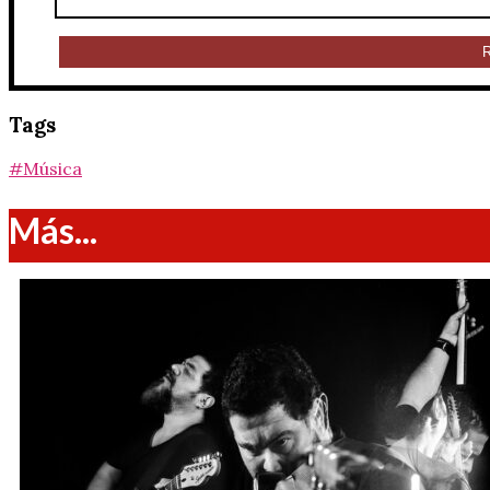
Tags
#Música
Más...