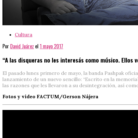
Cultura
Por
David Juárez
el
1 mayo 2017
“A las disqueras no les interesás como músico. Ellos 
El pasado lunes primero de mayo, la banda Pashpak oficial
lanzamiento de un nuevo sencillo: “Escrito en la memoria
las razones que les llevaron a su desintegración, así com
Fotos y video FACTUM/Gerson Nájera