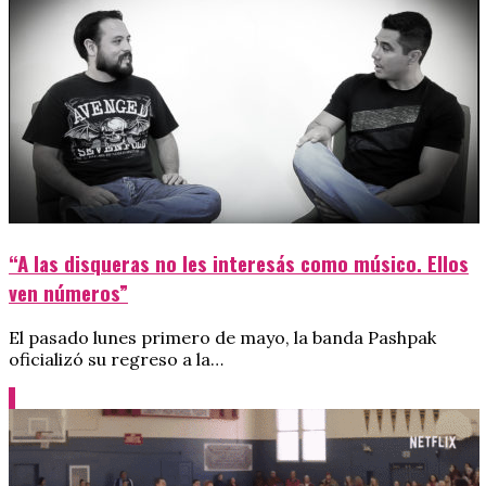
“A las disqueras no les interesás como músico. Ellos
ven números”
El pasado lunes primero de mayo, la banda Pashpak
oficializó su regreso a la…