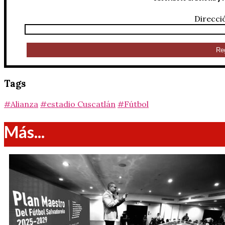
Direcci
Tags
#Alianza
#estadio Cuscatlán
#Fútbol
Más...