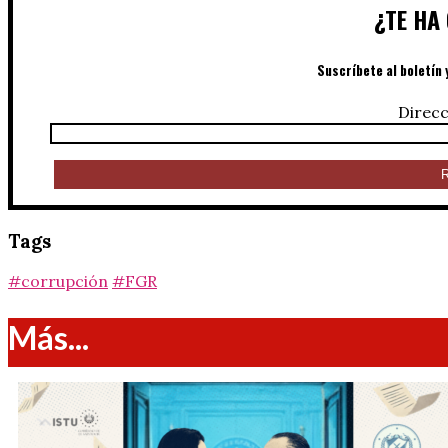
¿TE HA
Suscríbete al boletín 
Direcc
Tags
#corrupción
#FGR
Más...