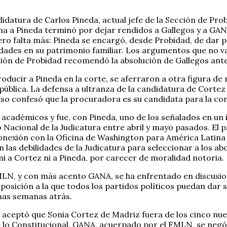
idatura de Carlos Pineda, actual jefe de la Sección de Pro
na a Pineda terminó por dejar rendidos a Gallegos y a GANA
 Pero falta más: Pineda se encargó, desde Probidad, de dar
dades en su patrimonio familiar. Los argumentos que no vali
ección de Probidad recomendó la absolución de Gallegos ante 
oducir a Pineda en la corte, se aferraron a otra figura de
pública. La defensa a ultranza de la candidatura de Corte
uso confesó que la procuradora es su candidata para la cor
 académicos y fue, con Pineda, uno de los señalados en un
o Nacional de la Judicatura entre abril y mayo pasados. El 
onexión con la Oficina de Washington para América Latina (
n las debilidades de la Judicatura para seleccionar a los ab
ni a Cortez ni a Pineda, por carecer de moralidad notoria.
LN, y con más acento GANA, se ha enfrentado en discusion
posición a la que todos los partidos políticos puedan dar
nas semanas atrás.
aceptó que Sonia Cortez de Madriz fuera de los cinco nue
de lo Constitucional. GANA, acuerpado por el FMLN, se neg