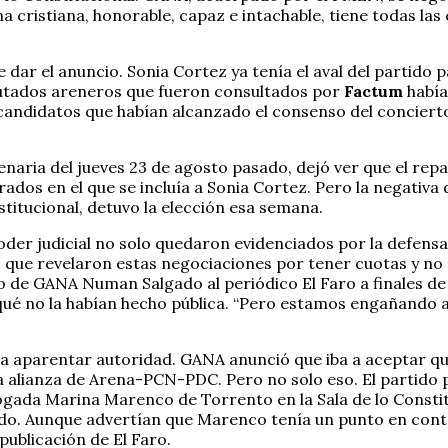
 cristiana, honorable, capaz e intachable, tiene todas las c
e dar el anuncio. Sonia Cortez ya tenía el aval del partido
iputados areneros que fueron consultados por
Factum
había
 candidatos que habían alcanzado el consenso del conciert
plenaria del jueves 23 de agosto pasado, dejó ver que el rep
rados en el que se incluía a Sonia Cortez. Pero la negati
stitucional, detuvo la elección esa semana.
oder judicial no solo quedaron evidenciados por la defensa 
 que revelaron estas negociaciones por tener cuotas y no 
ado de GANA Numan Salgado al periódico El Faro a finales d
qué no la habían hecho pública. “Pero estamos engañando a 
ra aparentar autoridad. GANA anunció que iba a aceptar q
la alianza de Arena-PCN-PDC. Pero no solo eso. El partido 
ogada Marina Marenco de Torrento en la Sala de lo Consti
tido. Aunque advertían que Marenco tenía un punto en con
publicación de El Faro.