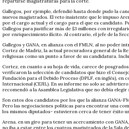
repartirse magistraturas para la corte.
Gallegos, por ejemplo, defendió hasta donde pudo la cand
nuevos magistrados. El veto insistente que le impuso Are
por el cargo actual y el cargo para el que es candidato.
Gallegos para justificar más de $3 millones con irregulari
por enriquecimiento ilícito. Al contrario, el jefe de la S
Gallegos y GANA, en alianza con el FMLN, al no poder intr
Cortez de Madriz, la actual procuradora general de la Re
religiosas como un punto a favor de su candidatura. Incl
Cortez, en cuanto a su hoja de vida, carece de posgrados
verificaron la selección de candidatos que hizo el Consej
Fundación para el Debido Proceso (DPLF, en inglés), en c
Internacional (CEJIL). En su informe no solo se advirtiero
recomendó a la Asamblea Legislativa que no debía elegir 
Son estos dos candidatos por los que la alianza GANA-FM
Pero las negociaciones políticas para encontrar una com
los mismos diputados- estuvieron cerca de tener éxito u
Arena, en un giro para tener un acercamiento con GANA, 
no iba a estar entre los cuatros magistrados de la Sala 