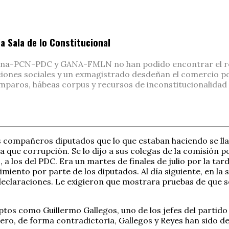
a Sala de lo Constitucional
 Arena-PCN-PDC y GANA-FMLN no han podido encontrar el r
iones sociales y un exmagistrado desdeñan el comercio polí
Amparos, hábeas corpus y recursos de inconstitucionalidad
sus compañeros diputados que lo que estaban haciendo se ll
ue corrupción. Se lo dijo a sus colegas de la comisión polít
, a los del PDC. Era un martes de finales de julio por la t
iento por parte de los diputados. Al día siguiente, en la s
declaraciones. Le exigieron que mostrara pruebas de que s
ptos como Guillermo Gallegos, uno de los jefes del partid
ero, de forma contradictoria, Gallegos y Reyes han sido de 