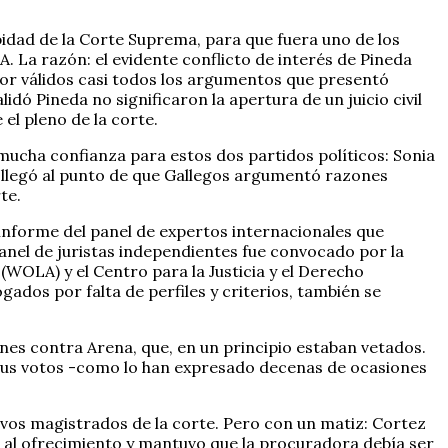
bidad de la Corte Suprema, para que fuera uno de los
. La razón: el evidente conflicto de interés de Pineda
 por válidos casi todos los argumentos que presentó
dó Pineda no significaron la apertura de un juicio civil
el pleno de la corte.
 mucha confianza para estos dos partidos políticos: Sonia
z llegó al punto de que Gallegos argumentó razones
te.
 informe del panel de expertos internacionales que
panel de juristas independientes fue convocado por la
WOLA) y el Centro para la Justicia y el Derecho
ogados por falta de perfiles y criterios, también se
es contra Arena, que, en un principio estaban vetados.
 sus votos -como lo han expresado decenas de ocasiones
vos magistrados de la corte. Pero con un matiz: Cortez
ó al ofrecimiento y mantuvo que la procuradora debía ser