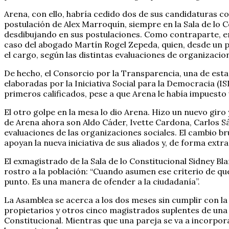
Arena, con ello, habría cedido dos de sus candidaturas co
postulación de Alex Marroquín, siempre en la Sala de lo C
desdibujando en sus postulaciones. Como contraparte, er
caso del abogado Martín Rogel Zepeda, quien, desde un pri
el cargo, según las distintas evaluaciones de organizacion
De hecho, el Consorcio por la Transparencia, una de estas
elaboradas por la Iniciativa Social para la Democracia (I
primeros calificados, pese a que Arena le había impuesto u
El otro golpe en la mesa lo dio Arena. Hizo un nuevo gi
de Arena ahora son Aldo Cáder, Ivette Cardona, Carlos S
evaluaciones de las organizaciones sociales. El cambio b
apoyan la nueva iniciativa de sus aliados y, de forma ext
El exmagistrado de la Sala de lo Constitucional Sidney B
rostro a la población: “Cuando asumen ese criterio de qu
punto. Es una manera de ofender a la ciudadanía”.
La Asamblea se acerca a los dos meses sin cumplir con l
propietarios y otros cinco magistrados suplentes de una l
Constitucional. Mientras que una pareja se va a incorporar