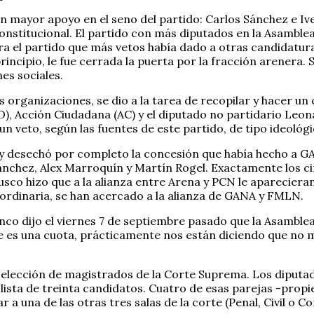
n mayor apoyo en el seno del partido: Carlos Sánchez e Ive
onstitucional. El partido con más diputados en la Asamblea 
a el partido que más vetos había dado a otras candidatura
ncipio, le fue cerrada la puerta por la fracción arenera. 
es sociales.
 organizaciones, se dio a la tarea de recopilar y hacer un 
SD), Acción Ciudadana (AC) y el diputado no partidario Leo
n veto, según las fuentes de este partido, de tipo ideológi
ro y desechó por completo la concesión que había hecho a 
ánchez, Alex Marroquín y Martín Rogel. Exactamente los ci
rusco hizo que a la alianza entre Arena y PCN le aparecier
raordinaria, se han acercado a la alianza de GANA y FMLN.
lanco dijo el viernes 7 de septiembre pasado que la Asamb
e es una cuota, prácticamente nos están diciendo que no mi
a elección de magistrados de la Corte Suprema. Los diput
ista de treinta candidatos. Cuatro de esas parejas -propiet
 a una de las otras tres salas de la corte (Penal, Civil o 