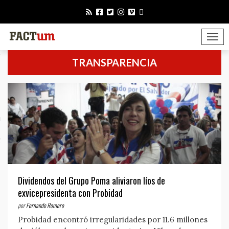
TOGGLE 
or
TRANSPARENCIA
mérica
Factum
Dividendos del Grupo Poma aliviaron líos de
exvicepresidenta con Probidad
por
Fernando Romero
Probidad encontró irregularidades por 11.6 millones
 somos?