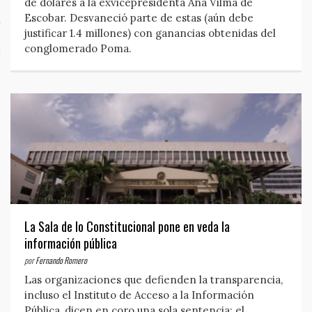
de dólares a la exvicepresidenta Ana Vilma de
Escobar. Desvaneció parte de estas (aún debe
o
justificar 1.4 millones) con ganancias obtenidas del
conglomerado Poma.
al y privacidad
La Sala de lo Constitucional pone en veda la
información pública
por
Fernando Romero
Las organizaciones que defienden la transparencia,
incluso el Instituto de Acceso a la Información
Pública, dicen en coro una sola sentencia: el