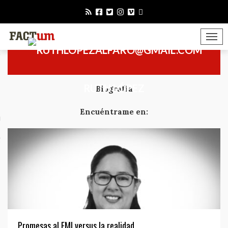
TOGGLE 
or
RUTH LÓPEZ
Biografía
Encuéntrame en:
mérica
Factum
 somos?
Promesas al FMI versus la realidad