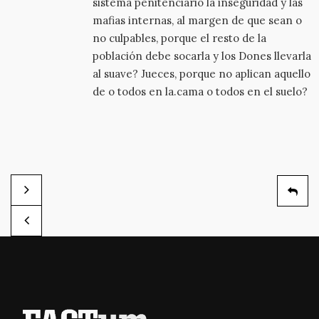
sistema penitenciario la inseguridad y las
mafias internas, al margen de que sean o
no culpables, porque el resto de la
población debe socarla y los Dones llevarla
al suave? Jueces, porque no aplican aquello
de o todos en la.cama o todos en el suelo?
«Aquí los pandilleros no tienen cabida»
Noticias de mentiras
por Salvador Meléndez
por Redacción Factum