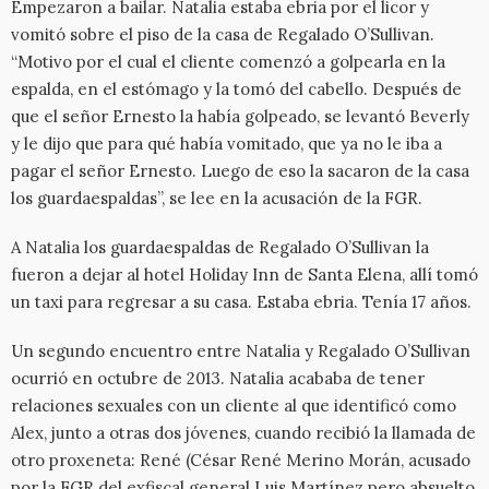
Empezaron a bailar. Natalia estaba ebria por el licor y
vomitó sobre el piso de la casa de Regalado O’Sullivan.
“Motivo por el cual el cliente comenzó a golpearla en la
espalda, en el estómago y la tomó del cabello. Después de
que el señor Ernesto la había golpeado, se levantó Beverly
y le dijo que para qué había vomitado, que ya no le iba a
pagar el señor Ernesto. Luego de eso la sacaron de la casa
los guardaespaldas”, se lee en la acusación de la FGR.
A Natalia los guardaespaldas de Regalado O’Sullivan la
fueron a dejar al hotel Holiday Inn de Santa Elena, allí tomó
un taxi para regresar a su casa. Estaba ebria. Tenía 17 años.
Un segundo encuentro entre Natalia y Regalado O’Sullivan
ocurrió en octubre de 2013. Natalia acababa de tener
relaciones sexuales con un cliente al que identificó como
Alex, junto a otras dos jóvenes, cuando recibió la llamada de
otro proxeneta: René (César René Merino Morán, acusado
por la FGR del exfiscal general Luis Martínez pero absuelto