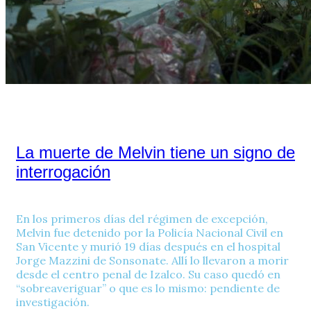
La muerte de Melvin tiene un signo de
interrogación
En los primeros días del régimen de excepción,
Melvin fue detenido por la Policía Nacional Civil en
San Vicente y murió 19 días después en el hospital
Jorge Mazzini de Sonsonate. Allí lo llevaron a morir
desde el centro penal de Izalco. Su caso quedó en
“sobreaveriguar” o que es lo mismo: pendiente de
investigación.