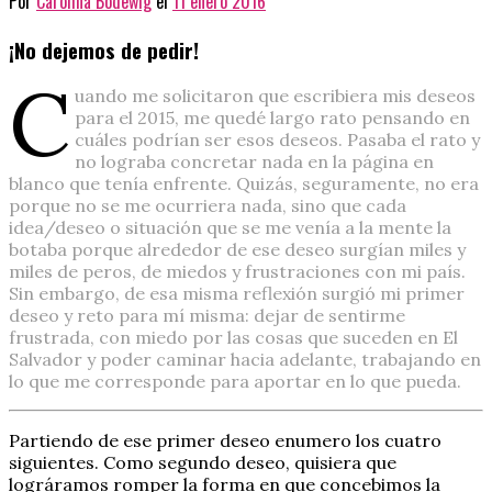
Por
Carolina Bodewig
el
11 enero 2016
¡No dejemos de pedir!
C
uando me solicitaron que escribiera mis deseos
para el 2015, me quedé largo rato pensando en
cuáles podrían ser esos deseos. Pasaba el rato y
no lograba concretar nada en la página en
blanco que tenía enfrente. Quizás, seguramente, no era
porque no se me ocurriera nada, sino que cada
idea/deseo o situación que se me venía a la mente la
botaba porque alrededor de ese deseo surgían miles y
miles de peros, de miedos y frustraciones con mi país.
Sin embargo, de esa misma reflexión surgió mi primer
deseo y reto para mí misma: dejar de sentirme
frustrada, con miedo por las cosas que suceden en El
Salvador y poder caminar hacia adelante, trabajando en
lo que me corresponde para aportar en lo que pueda.
Partiendo de ese primer deseo enumero los cuatro
siguientes. Como segundo deseo, quisiera que
lográramos romper la forma en que concebimos la