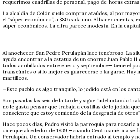
requerimos cuadrillas de personal, pago de horas extras,
La alcaldía de Colón suele comprar ataúdes, al por mayo
el “súper económico”, a $80 cada uno. Al hacer cuentas, e
súper económicos. La cifra parece modesta. En la capital
Al anochecer, San Pedro Perulapán luce tenebroso. La silu
ayuda encontrar a la estatua de un enorme Juan Pablo II 
todos acribillados entre enero y septiembre— tiene el po
transeúntes o si lo mejor es guarecerse o largarse. Hay 
martilleos.
—Este pueblo es algo tranquilo, lo jodido está en los ca
Son pasadas las seis de la tarde y sigue “adelantando tra
no le gusta pensar que trabaja a costillas de lo jodida q
consciente que estoy comiendo de la desgracia de otros”. 
Hace pocos días, Pedro visitó la parroquia para rezarle a 
dice que alrededor de 1839 —cuando Centroamérica se fr
Perulapán. Un conservador habría entrado al templo y no 