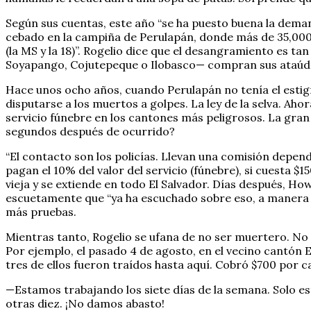
Según sus cuentas, este año “se ha puesto buena la demand
cebado en la campiña de Perulapán, donde más de 35,000 
(la MS y la 18)”. Rogelio dice que el desangramiento es 
Soyapango, Cojutepeque o Ilobasco— compran sus ataúde
Hace unos ocho años, cuando Perulapán no tenía el estig
disputarse a los muertos a golpes. La ley de la selva. Ah
servicio fúnebre en los cantones más peligrosos. La gr
segundos después de ocurrido?
“El contacto son los policías. Llevan una comisión depend
pagan el 10% del valor del servicio (fúnebre), si cuesta $1
vieja y se extiende en todo El Salvador. Días después, How
escuetamente que “ya ha escuchado sobre eso, a manera 
más pruebas.
Mientras tanto, Rogelio se ufana de no ser muertero. No 
Por ejemplo, el pasado 4 de agosto, en el vecino cantón
tres de ellos fueron traídos hasta aquí. Cobró $700 por c
—Estamos trabajando los siete días de la semana. Solo e
otras diez. ¡No damos abasto!