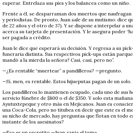
esperar. Entrelaza sus pies y los balancea como un niño.
Frente a él, se desparraman dos muertos que naufragan e
y periodistas. De pronto, Juan sale de su mutismo: dice 
de 22 años y el otro de 37). Y se dispone a interpelar a 
acerca su tarjeta de presentación. Y le asegura poder “h
ser pagada a crédito.
Juan le dice que esperará su decisión. Y regresa a su pic
funeraria distinta. Sus respectivos pick-ups están parque
mandó a la mierda la señora? Casi, casi, pero no”.
—¿Es rentable “muertear” a pandilleros? —pregunto.
—Sí, men, es rentable. Estos hijueputas pagan de un solo
Los pandilleros lo mantienen ocupado, cada uno de sus ho
servicio fúnebre de $800 o el de $350. Y solo esta mañana
Ayutuxtepeque y otro más en Mejicanos. Juan es conscient
una Coca-Cola, pero no titubea en decir que este es el m
su nicho de mercado, hay preguntas que flotan en todo e
instante de los asesinatos?
—Eso es un secretito —Juan zanja el tema.