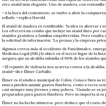
otro ataúd más elegante. Uno de madera, con ventanilla y 
—A la hora del cementerio, se vuelve a abrir la compuert
sellado —explica Harold.
El ataúd de madera es reutilizable, “la idea es ahorrar y s
Les ofrecerá un combo que incluye un ataúd duro por cad
ataúdes gratuitos a familias empobrecidas. Pero resulta
la solicitud de información: “La prensa y la empresa priv
Algunos cerros más al occidente de Panchimalco, emerge C
Medicina Legal (IML) lo ubicó en el tercer lugar de la list
asegura que su alcaldía subsidia el 90% de los ataúdes q
—El repunte de violencia nos acarrea costos a la alcaldía
ataúd—dice Élmer Carballo.
Élmer es el síndico municipal de Colón. Conoce bien su ter
nunca pueden asumir gastos fúnebres, como a veces ocur
casi siempre muy jóvenes y muy pobres. “Cuando se es jov
preparados para gastos fúnebres. Pero no importa si es p
Élmer no ha hecho números, pero deduce que el costo de 