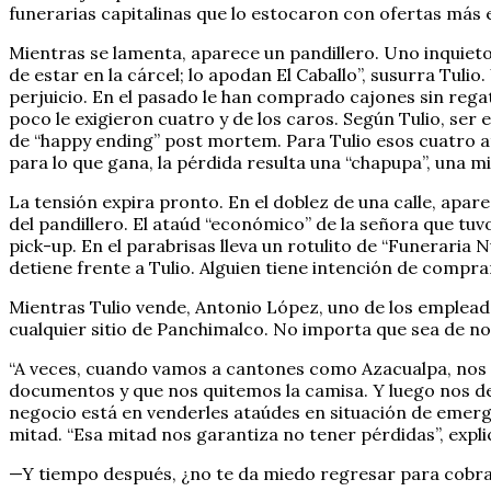
funerarias capitalinas que lo estocaron con ofertas más 
Mientras se lamenta, aparece un pandillero. Uno inquieto 
de estar en la cárcel; lo apodan El Caballo”, susurra Tulio
perjuicio. En el pasado le han comprado cajones sin regat
poco le exigieron cuatro y de los caros. Según Tulio, ser
de “happy ending” post mortem. Para Tulio esos cuatro a
para lo que gana, la pérdida resulta una “chapupa”, una mi
La tensión expira pronto. En el doblez de una calle, apa
del pandillero. El ataúd “económico” de la señora que t
pick-up. En el parabrisas lleva un rotulito de “Funerari
detiene frente a Tulio. Alguien tiene intención de compr
Mientras Tulio vende, Antonio López, uno de los empleado
cualquier sitio de Panchimalco. No importa que sea de noc
“A veces, cuando vamos a cantones como Azacualpa, nos 
documentos y que nos quitemos la camisa. Y luego nos dej
negocio está en venderles ataúdes en situación de emerge
mitad. “Esa mitad nos garantiza no tener pérdidas”, expli
—Y tiempo después, ¿no te da miedo regresar para cobrar