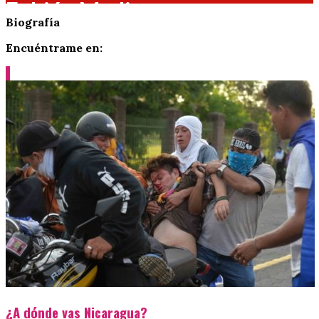
Fabián Medina
Biografía
Encuéntrame en:
¿A dónde vas Nicaragua?