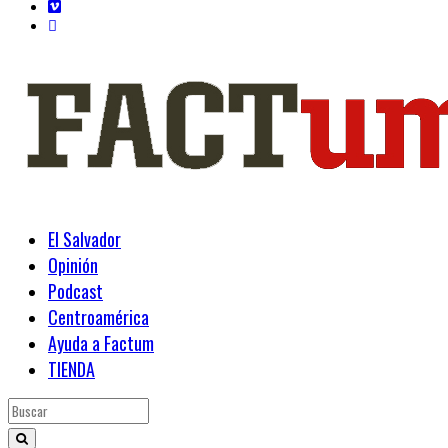
Toggle
navigation
El Salvador
Opinión
Podcast
Centroamérica
Ayuda a Factum
TIENDA