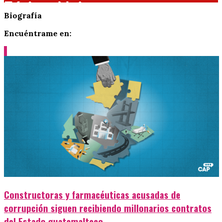
Fátima Najarro
Biografía
Encuéntrame en:
Constructoras y farmacéuticas acusadas de
corrupción siguen recibiendo millonarios contratos
del Estado guatemalteco