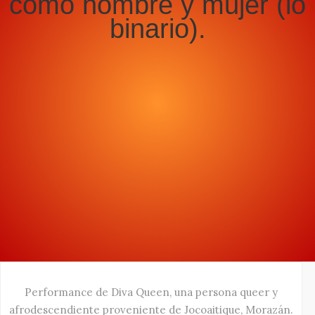
como hombre y mujer (lo
binario).
Performance de Diva Queen, una persona queer y
afrodescendiente proveniente de Jocoaitique, Morazán.