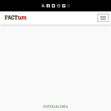
TOGGLE 
or
mérica
Factum
FOTOGALERÍA
 somos?