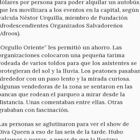
dólares por persona para poder alquilar un autobús
que les movilizara a los eventos en la capital, según
calcula Néstor Urquilla, miembro de Fundación
Afrodescendientes Organizados Salvadoreños
(Afroos).
“Orgullo Oriente” les permitió un ahorro. Las
organizaciones
colocaron
una pequeña tarima
rodeada de varios toldos para que los asistentes se
protegieran del sol y la lluvia. Los peatones pasaba
alrededor con un paso lento y la mirada curiosa.
Algunas vendedoras de la zona se sentaron en las
bancas que rodean el parqueo a mirar desde la
distancia. Unas comentaban entre ellas. Otras
grababan con fascinación.
Las personas se aglutinaron para ver el show de
Diva Queen a eso de las seis de la tarde. Hubo
aplausos y porras, a pesar de que la llovizna